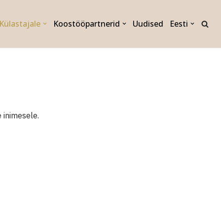
Külastajale
Koostööpartnerid
Uudised
Eesti
 inimesele.