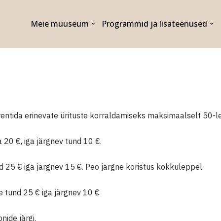
Meie muuseum
Programmid ja lisateenused
tida erinevate ürituste korraldamiseks maksimaalselt 50-le
20 €, iga järgnev tund 10 €.
25 € iga järgnev 15 €. Peo järgne koristus kokkuleppel.
 tund 25 € iga järgnev 10 €
nide järgi.