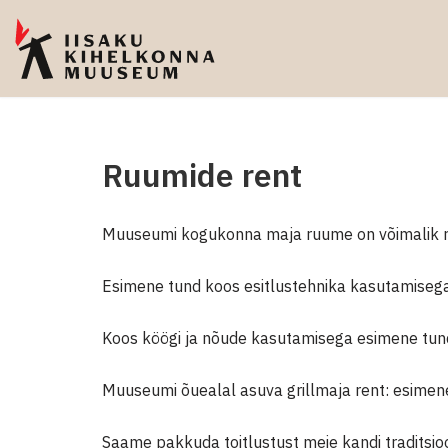
Skip
to
content
Ruumide rent
Muuseumi kogukonna maja ruume on võimalik ren
Esimene tund koos esitlustehnika kasutamisega 
Koos köögi ja nõude kasutamisega esimene tund 
Muuseumi õuealal asuva grillmaja rent: esimene
Saame pakkuda toitlustust meie kandi traditsioo