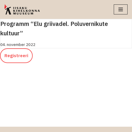
Skip
Programm “Elu griivadel. Poluvernikute
to
content
kultuur”
04. november 2022