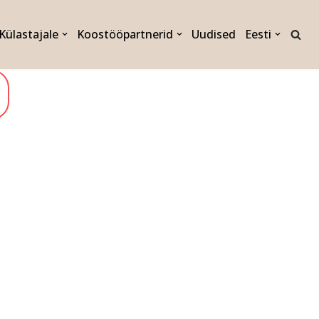
Külastajale
Koostööpartnerid
Uudised
Eesti