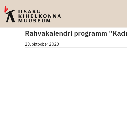
Skip
to
content
Rahvakalendri programm “Kadr
23. oktoober 2023