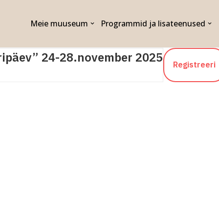
Meie muuseum
Programmid ja lisateenused
ipäev” 24-28.november 2025